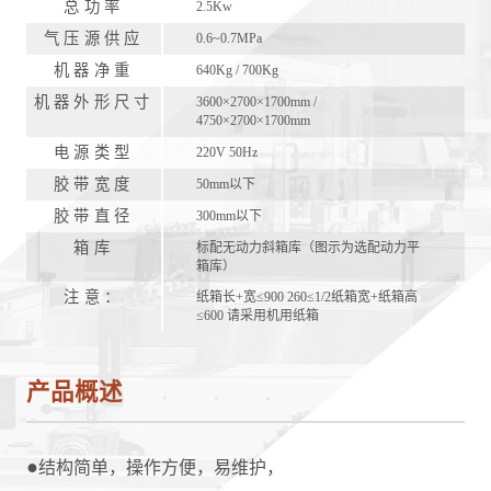
总功率
2.5Kw
气压源供应
0.6~0.7MPa
机器净重
640Kg / 700Kg
机器外形尺寸
3600×2700×1700mm /
4750×2700×1700mm
电源类型
220V 50Hz
胶带宽度
50mm以下
胶带直径
300mm以下
箱库
标配无动力斜箱库（图示为选配动力平
箱库）
注意：
纸箱长+宽≤900 260≤1/2纸箱宽+纸箱高
≤600 请采用机用纸箱
产品概述
●
结构简单，操作方便，易维护，