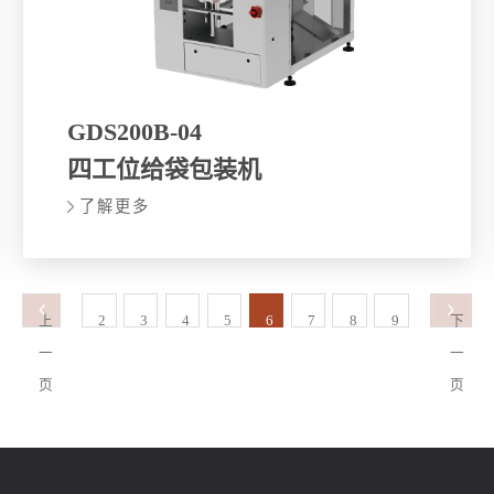
GDS200B-04
四工位给袋包装机
了解更多
上
2
3
4
5
6
7
8
9
下
一
一
页
页